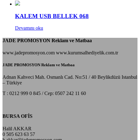
KALEM USB BELLEK 068
Devamını oku
JADE PROMOSYON Reklam ve Matbaa
www.jadepromosyon.com www.kurumsalhediyelik.com.tr
JADE PROMOSYON Reklam ve Matbaa
Adnan Kahveci Mah. Osmanlı Cad. No:51 / 40 Beylikdüzü Istanbul
– Türkiye
T : 0212 999 0 845 / Cep: 0507 242 11 60
BURSA OFİS
Halil AKKAR
0 505 623 63 57
h.akkar@jadepromosyon.com