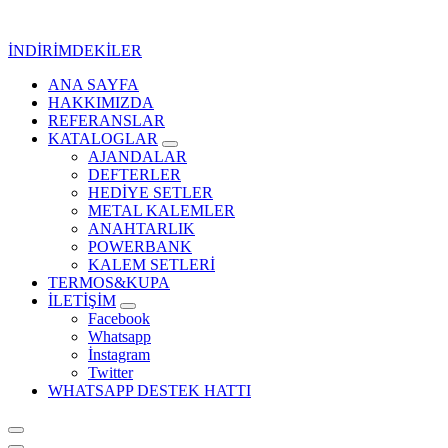
İçeriğe
geç
İNDİRİMDEKİLER
ANA SAYFA
Kurumsal Promosyon-Hediyelik
HAKKIMIZDA
REFERANSLAR
KATALOGLAR
AJANDALAR
DEFTERLER
HEDİYE SETLER
METAL KALEMLER
ANAHTARLIK
POWERBANK
KALEM SETLERİ
TERMOS&KUPA
İLETİŞİM
Facebook
Whatsapp
İnstagram
Twitter
WHATSAPP DESTEK HATTI
Kurumsal Promosyon-Hediyelik