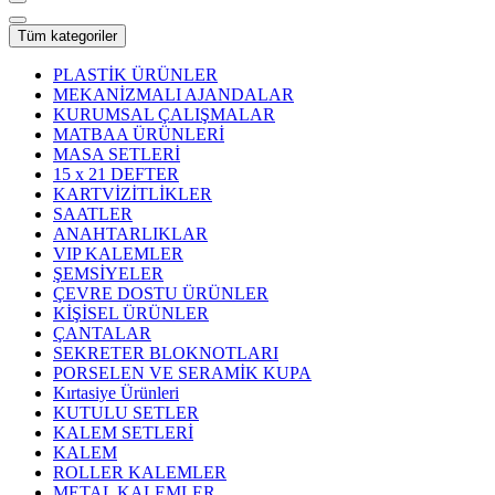
Tüm kategoriler
PLASTİK ÜRÜNLER
MEKANİZMALI AJANDALAR
KURUMSAL ÇALIŞMALAR
MATBAA ÜRÜNLERİ
MASA SETLERİ
15 x 21 DEFTER
KARTVİZİTLİKLER
SAATLER
ANAHTARLIKLAR
VIP KALEMLER
ŞEMSİYELER
ÇEVRE DOSTU ÜRÜNLER
KİŞİSEL ÜRÜNLER
ÇANTALAR
SEKRETER BLOKNOTLARI
PORSELEN VE SERAMİK KUPA
Kırtasiye Ürünleri
KUTULU SETLER
KALEM SETLERİ
KALEM
ROLLER KALEMLER
METAL KALEMLER