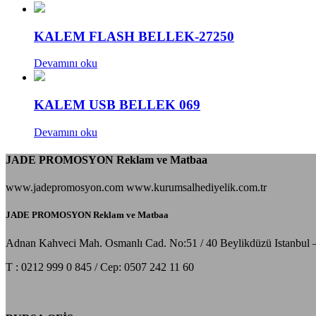
KALEM FLASH BELLEK-27250
Devamını oku
KALEM USB BELLEK 069
Devamını oku
JADE PROMOSYON Reklam ve Matbaa
www.jadepromosyon.com www.kurumsalhediyelik.com.tr
JADE PROMOSYON Reklam ve Matbaa
Adnan Kahveci Mah. Osmanlı Cad. No:51 / 40 Beylikdüzü Istanbul 
T : 0212 999 0 845 / Cep: 0507 242 11 60