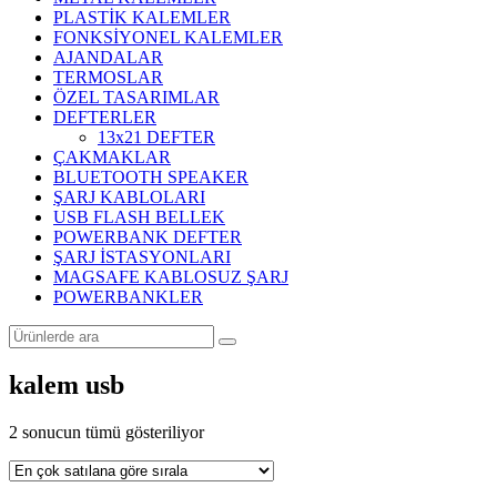
PLASTİK KALEMLER
FONKSİYONEL KALEMLER
AJANDALAR
TERMOSLAR
ÖZEL TASARIMLAR
DEFTERLER
13x21 DEFTER
ÇAKMAKLAR
BLUETOOTH SPEAKER
ŞARJ KABLOLARI
USB FLASH BELLEK
POWERBANK DEFTER
ŞARJ İSTASYONLARI
MAGSAFE KABLOSUZ ŞARJ
POWERBANKLER
kalem usb
Popülerliğe
2 sonucun tümü gösteriliyor
göre
sıralandı