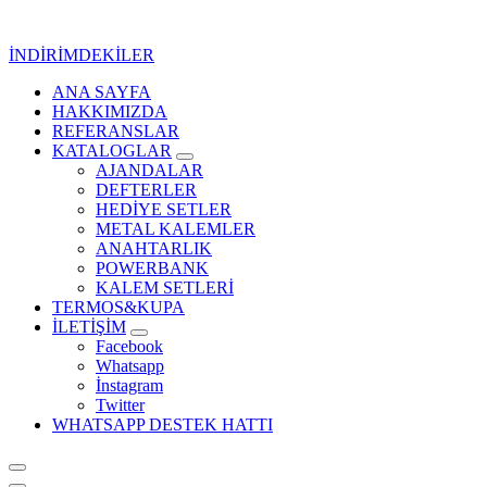
İçeriğe
geç
İNDİRİMDEKİLER
ANA SAYFA
Kurumsal Promosyon-Hediyelik
HAKKIMIZDA
REFERANSLAR
KATALOGLAR
AJANDALAR
DEFTERLER
HEDİYE SETLER
METAL KALEMLER
ANAHTARLIK
POWERBANK
KALEM SETLERİ
TERMOS&KUPA
İLETİŞİM
Facebook
Whatsapp
İnstagram
Twitter
WHATSAPP DESTEK HATTI
Kurumsal Promosyon-Hediyelik