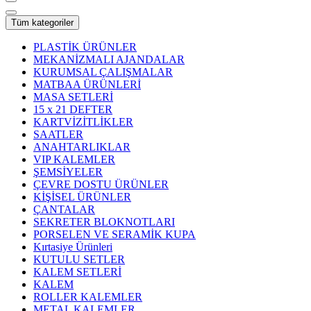
Tüm kategoriler
PLASTİK ÜRÜNLER
MEKANİZMALI AJANDALAR
KURUMSAL ÇALIŞMALAR
MATBAA ÜRÜNLERİ
MASA SETLERİ
15 x 21 DEFTER
KARTVİZİTLİKLER
SAATLER
ANAHTARLIKLAR
VIP KALEMLER
ŞEMSİYELER
ÇEVRE DOSTU ÜRÜNLER
KİŞİSEL ÜRÜNLER
ÇANTALAR
SEKRETER BLOKNOTLARI
PORSELEN VE SERAMİK KUPA
Kırtasiye Ürünleri
KUTULU SETLER
KALEM SETLERİ
KALEM
ROLLER KALEMLER
METAL KALEMLER