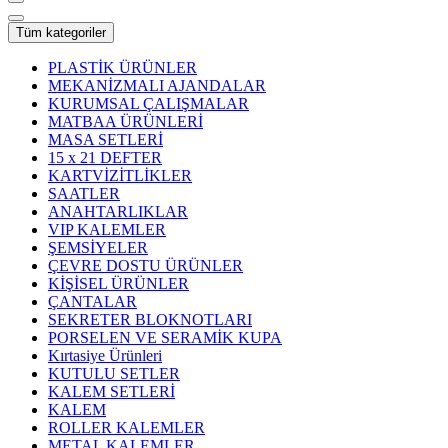
Tüm kategoriler
PLASTİK ÜRÜNLER
MEKANİZMALI AJANDALAR
KURUMSAL ÇALIŞMALAR
MATBAA ÜRÜNLERİ
MASA SETLERİ
15 x 21 DEFTER
KARTVİZİTLİKLER
SAATLER
ANAHTARLIKLAR
VIP KALEMLER
ŞEMSİYELER
ÇEVRE DOSTU ÜRÜNLER
KİŞİSEL ÜRÜNLER
ÇANTALAR
SEKRETER BLOKNOTLARI
PORSELEN VE SERAMİK KUPA
Kırtasiye Ürünleri
KUTULU SETLER
KALEM SETLERİ
KALEM
ROLLER KALEMLER
METAL KALEMLER