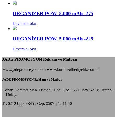
ORGANİZER POW. 5.000 mAh -275
Devamını oku
ORGANİZER POW. 5.000 mAh -225
Devamını oku
JADE PROMOSYON Reklam ve Matbaa
www.jadepromosyon.com www.kurumsalhediyelik.com.tr
JADE PROMOSYON Reklam ve Matbaa
Adnan Kahveci Mah. Osmanlı Cad. No:51 / 40 Beylikdüzü Istanbul
– Türkiye
T : 0212 999 0 845 / Cep: 0507 242 11 60