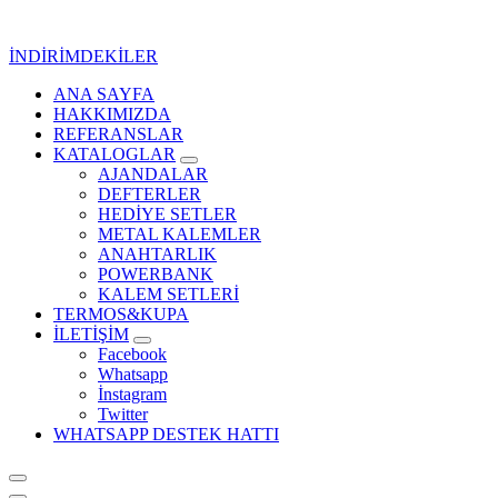
İçeriğe
geç
İNDİRİMDEKİLER
ANA SAYFA
Kurumsal Promosyon-Hediyelik
HAKKIMIZDA
REFERANSLAR
KATALOGLAR
AJANDALAR
DEFTERLER
HEDİYE SETLER
METAL KALEMLER
ANAHTARLIK
POWERBANK
KALEM SETLERİ
TERMOS&KUPA
İLETİŞİM
Facebook
Whatsapp
İnstagram
Twitter
WHATSAPP DESTEK HATTI
Kurumsal Promosyon-Hediyelik