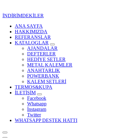
İçeriğe
geç
İNDİRİMDEKİLER
ANA SAYFA
Kurumsal Promosyon-Hediyelik
HAKKIMIZDA
REFERANSLAR
KATALOGLAR
AJANDALAR
DEFTERLER
HEDİYE SETLER
METAL KALEMLER
ANAHTARLIK
POWERBANK
KALEM SETLERİ
TERMOS&KUPA
İLETİŞİM
Facebook
Whatsapp
İnstagram
Twitter
WHATSAPP DESTEK HATTI
Kurumsal Promosyon-Hediyelik