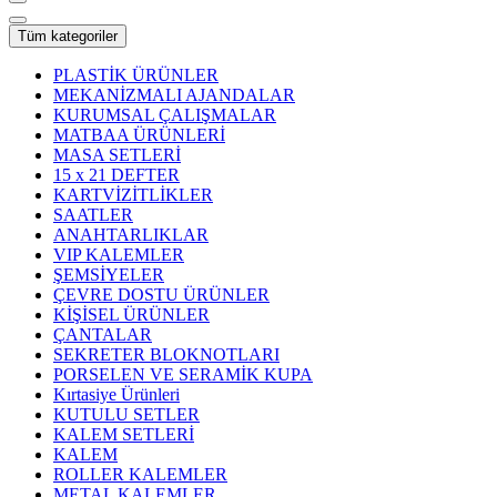
Tüm kategoriler
PLASTİK ÜRÜNLER
MEKANİZMALI AJANDALAR
KURUMSAL ÇALIŞMALAR
MATBAA ÜRÜNLERİ
MASA SETLERİ
15 x 21 DEFTER
KARTVİZİTLİKLER
SAATLER
ANAHTARLIKLAR
VIP KALEMLER
ŞEMSİYELER
ÇEVRE DOSTU ÜRÜNLER
KİŞİSEL ÜRÜNLER
ÇANTALAR
SEKRETER BLOKNOTLARI
PORSELEN VE SERAMİK KUPA
Kırtasiye Ürünleri
KUTULU SETLER
KALEM SETLERİ
KALEM
ROLLER KALEMLER
METAL KALEMLER