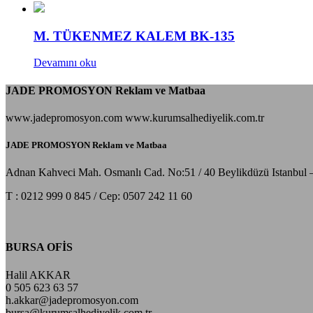
M. TÜKENMEZ KALEM BK-135
Devamını oku
JADE PROMOSYON Reklam ve Matbaa
www.jadepromosyon.com www.kurumsalhediyelik.com.tr
JADE PROMOSYON Reklam ve Matbaa
Adnan Kahveci Mah. Osmanlı Cad. No:51 / 40 Beylikdüzü Istanbul 
T : 0212 999 0 845 / Cep: 0507 242 11 60
BURSA OFİS
Halil AKKAR
0 505 623 63 57
h.akkar@jadepromosyon.com
bursa@kurumsalhediyelik.com.tr