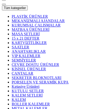
Tüm kategoriler
PLASTİK ÜRÜNLER
MEKANİZMALI AJANDALAR
KURUMSAL ÇALIŞMALAR
MATBAA ÜRÜNLERİ
MASA SETLERİ
15 x 21 DEFTER
KARTVİZİTLİKLER
SAATLER
ANAHTARLIKLAR
VIP KALEMLER
ŞEMSİYELER
ÇEVRE DOSTU ÜRÜNLER
KİŞİSEL ÜRÜNLER
ÇANTALAR
SEKRETER BLOKNOTLARI
PORSELEN VE SERAMİK KUPA
Kırtasiye Ürünleri
KUTULU SETLER
KALEM SETLERİ
KALEM
ROLLER KALEMLER
METAL KALEMLER