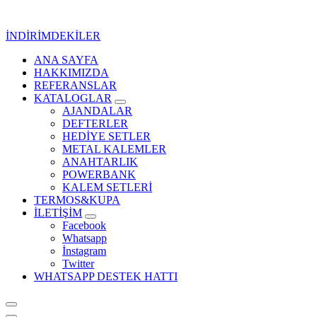
İçeriğe
geç
İNDİRİMDEKİLER
ANA SAYFA
Kurumsal Promosyon-Hediyelik
HAKKIMIZDA
REFERANSLAR
KATALOGLAR
AJANDALAR
DEFTERLER
HEDİYE SETLER
METAL KALEMLER
ANAHTARLIK
POWERBANK
KALEM SETLERİ
TERMOS&KUPA
İLETİŞİM
Facebook
Whatsapp
İnstagram
Twitter
WHATSAPP DESTEK HATTI
Kurumsal Promosyon-Hediyelik