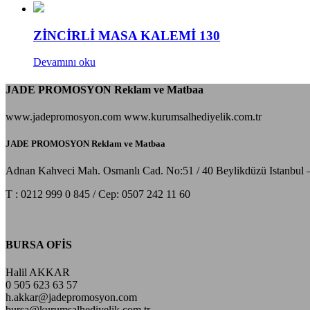
ZİNCİRLİ MASA KALEMİ 130
Devamını oku
JADE PROMOSYON Reklam ve Matbaa
www.jadepromosyon.com www.kurumsalhediyelik.com.tr
JADE PROMOSYON Reklam ve Matbaa
Adnan Kahveci Mah. Osmanlı Cad. No:51 / 40 Beylikdüzü Istanbul 
T : 0212 999 0 845 / Cep: 0507 242 11 60
BURSA OFİS
Halil AKKAR
0 505 623 63 57
h.akkar@jadepromosyon.com
bursa@kurumsalhediyelik.com.tr