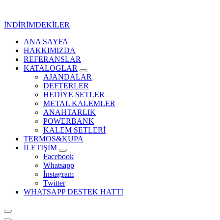
İçeriğe
geç
İNDİRİMDEKİLER
ANA SAYFA
Kurumsal Promosyon-Hediyelik
HAKKIMIZDA
REFERANSLAR
KATALOGLAR
AJANDALAR
DEFTERLER
HEDİYE SETLER
METAL KALEMLER
ANAHTARLIK
POWERBANK
KALEM SETLERİ
TERMOS&KUPA
İLETİŞİM
Facebook
Whatsapp
İnstagram
Twitter
WHATSAPP DESTEK HATTI
Kurumsal Promosyon-Hediyelik