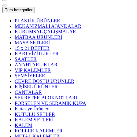
Tüm kategoriler
PLASTİK ÜRÜNLER
MEKANİZMALI AJANDALAR
KURUMSAL ÇALIŞMALAR
MATBAA ÜRÜNLERİ
MASA SETLERİ
15 x 21 DEFTER
KARTVİZİTLİKLER
SAATLER
ANAHTARLIKLAR
VIP KALEMLER
ŞEMSİYELER
ÇEVRE DOSTU ÜRÜNLER
KİŞİSEL ÜRÜNLER
ÇANTALAR
SEKRETER BLOKNOTLARI
PORSELEN VE SERAMİK KUPA
Kırtasiye Ürünleri
KUTULU SETLER
KALEM SETLERİ
KALEM
ROLLER KALEMLER
METAL KALEMLER