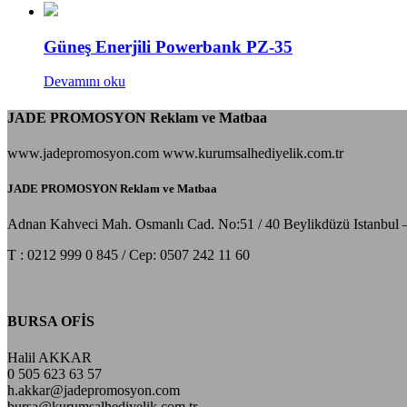
Güneş Enerjili Powerbank PZ-35
Devamını oku
JADE PROMOSYON Reklam ve Matbaa
www.jadepromosyon.com www.kurumsalhediyelik.com.tr
JADE PROMOSYON Reklam ve Matbaa
Adnan Kahveci Mah. Osmanlı Cad. No:51 / 40 Beylikdüzü Istanbul 
T : 0212 999 0 845 / Cep: 0507 242 11 60
BURSA OFİS
Halil AKKAR
0 505 623 63 57
h.akkar@jadepromosyon.com
bursa@kurumsalhediyelik.com.tr