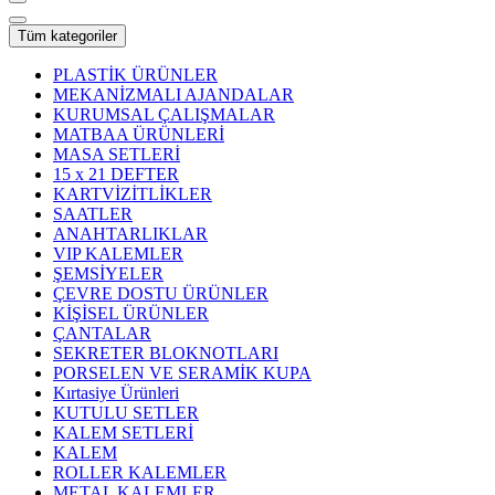
Tüm kategoriler
PLASTİK ÜRÜNLER
MEKANİZMALI AJANDALAR
KURUMSAL ÇALIŞMALAR
MATBAA ÜRÜNLERİ
MASA SETLERİ
15 x 21 DEFTER
KARTVİZİTLİKLER
SAATLER
ANAHTARLIKLAR
VIP KALEMLER
ŞEMSİYELER
ÇEVRE DOSTU ÜRÜNLER
KİŞİSEL ÜRÜNLER
ÇANTALAR
SEKRETER BLOKNOTLARI
PORSELEN VE SERAMİK KUPA
Kırtasiye Ürünleri
KUTULU SETLER
KALEM SETLERİ
KALEM
ROLLER KALEMLER
METAL KALEMLER