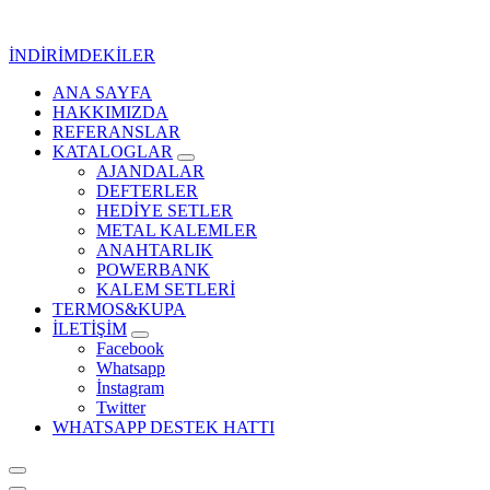
İçeriğe
geç
İNDİRİMDEKİLER
ANA SAYFA
Kurumsal Promosyon-Hediyelik
HAKKIMIZDA
REFERANSLAR
KATALOGLAR
AJANDALAR
DEFTERLER
HEDİYE SETLER
METAL KALEMLER
ANAHTARLIK
POWERBANK
KALEM SETLERİ
TERMOS&KUPA
İLETİŞİM
Facebook
Whatsapp
İnstagram
Twitter
WHATSAPP DESTEK HATTI
Kurumsal Promosyon-Hediyelik