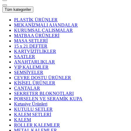
Tüm kategoriler
PLASTİK ÜRÜNLER
MEKANİZMALI AJANDALAR
KURUMSAL ÇALIŞMALAR
MATBAA ÜRÜNLERİ
MASA SETLERİ
15 x 21 DEFTER
KARTVİZİTLİKLER
SAATLER
ANAHTARLIKLAR
VIP KALEMLER
ŞEMSİYELER
ÇEVRE DOSTU ÜRÜNLER
KİŞİSEL ÜRÜNLER
ÇANTALAR
SEKRETER BLOKNOTLARI
PORSELEN VE SERAMİK KUPA
Kırtasiye Ürünleri
KUTULU SETLER
KALEM SETLERİ
KALEM
ROLLER KALEMLER
METAL KALEMLER