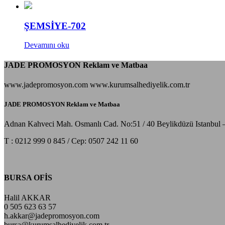
ŞEMSİYE-702
Devamını oku
JADE PROMOSYON Reklam ve Matbaa
www.jadepromosyon.com www.kurumsalhediyelik.com.tr
JADE PROMOSYON Reklam ve Matbaa
Adnan Kahveci Mah. Osmanlı Cad. No:51 / 40 Beylikdüzü Istanbul 
T : 0212 999 0 845 / Cep: 0507 242 11 60
BURSA OFİS
Halil AKKAR
0 505 623 63 57
h.akkar@jadepromosyon.com
bursa@kurumsalhediyelik.com.tr