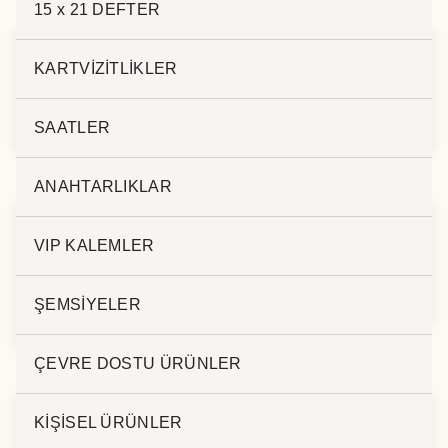
15 x 21 DEFTER
KARTVİZİTLİKLER
METAL EV
METAL EV
ANAHTARLIK – 802
ANAHTARLIK – 0803
SAATLER
ANAHTARLIKLAR
VIP KALEMLER
METAL EV
METAL EV
ANAHTARLIK –
ANAHTARLIK – 5616
ŞEMSİYELER
0803F
ÇEVRE DOSTU ÜRÜNLER
KİŞİSEL ÜRÜNLER