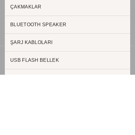
ÇAKMAKLAR
Halil AKKAR
0 505 623 63 57
h.akkar@jadepromosyon.com
BLUETOOTH SPEAKER
bursa@kurumsalhediyelik.com.tr
ŞARJ KABLOLARI
USB FLASH BELLEK
Telif hakkı © 2026 | Geliştirici JADE REKLAM
POWERBANK DEFTER
ŞARJ İSTASYONLARI
MAGSAFE KABLOSUZ ŞARJ
POWERBANKLER