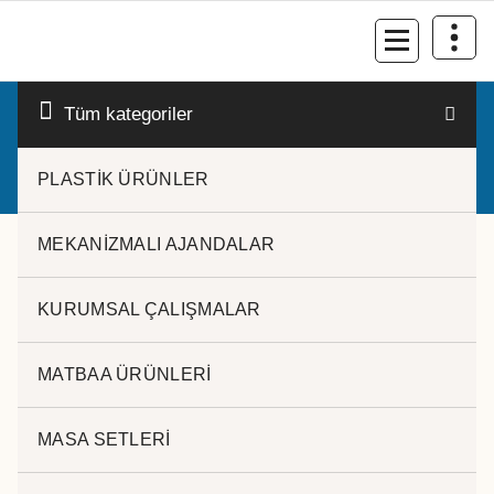
İçeriğe
geç
Kurumsal Promosyon-Hediyelik
Tüm kategoriler
PLASTİK ÜRÜNLER
MEKANİZMALI AJANDALAR
KURUMSAL ÇALIŞMALAR
ev anahtarlık
MATBAA ÜRÜNLERİ
Popülerliğe
7 sonucun tümü gösteriliyor
göre
MASA SETLERİ
sıralandı