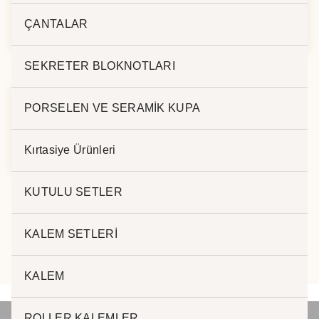
METAL EV
METAL EV
ANAHTARLIK – 134
ANAHTARLIK – 5625
ÇANTALAR
SEKRETER BLOKNOTLARI
PORSELEN VE SERAMİK KUPA
METAL EV
ANAHTARLIK – 519
Kırtasiye Ürünleri
KUTULU SETLER
KALEM SETLERİ
KALEM
ROLLER KALEMLER