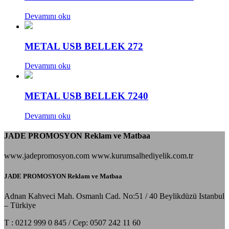
Devamını oku
METAL USB BELLEK 272
Devamını oku
METAL USB BELLEK 7240
Devamını oku
JADE PROMOSYON Reklam ve Matbaa
www.jadepromosyon.com www.kurumsalhediyelik.com.tr
JADE PROMOSYON Reklam ve Matbaa
Adnan Kahveci Mah. Osmanlı Cad. No:51 / 40 Beylikdüzü Istanbul
– Türkiye
T : 0212 999 0 845 / Cep: 0507 242 11 60