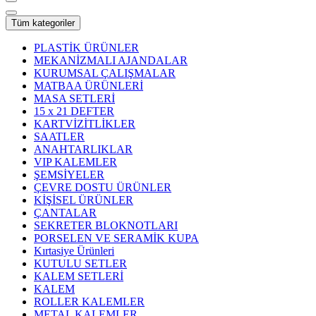
Tüm kategoriler
PLASTİK ÜRÜNLER
MEKANİZMALI AJANDALAR
KURUMSAL ÇALIŞMALAR
MATBAA ÜRÜNLERİ
MASA SETLERİ
15 x 21 DEFTER
KARTVİZİTLİKLER
SAATLER
ANAHTARLIKLAR
VIP KALEMLER
ŞEMSİYELER
ÇEVRE DOSTU ÜRÜNLER
KİŞİSEL ÜRÜNLER
ÇANTALAR
SEKRETER BLOKNOTLARI
PORSELEN VE SERAMİK KUPA
Kırtasiye Ürünleri
KUTULU SETLER
KALEM SETLERİ
KALEM
ROLLER KALEMLER
METAL KALEMLER