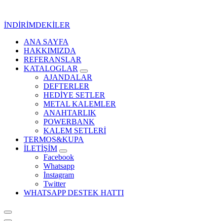
İçeriğe
geç
İNDİRİMDEKİLER
ANA SAYFA
Kurumsal Promosyon-Hediyelik
HAKKIMIZDA
REFERANSLAR
KATALOGLAR
AJANDALAR
DEFTERLER
HEDİYE SETLER
METAL KALEMLER
ANAHTARLIK
POWERBANK
KALEM SETLERİ
TERMOS&KUPA
İLETİŞİM
Facebook
Whatsapp
İnstagram
Twitter
WHATSAPP DESTEK HATTI
Kurumsal Promosyon-Hediyelik