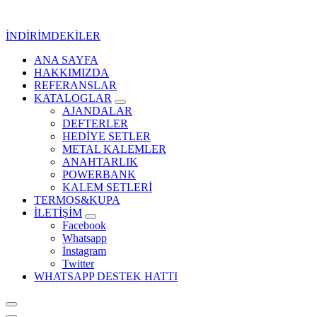
İçeriğe
geç
İNDİRİMDEKİLER
ANA SAYFA
Kurumsal Promosyon-Hediyelik
HAKKIMIZDA
REFERANSLAR
KATALOGLAR
AJANDALAR
DEFTERLER
HEDİYE SETLER
METAL KALEMLER
ANAHTARLIK
POWERBANK
KALEM SETLERİ
TERMOS&KUPA
İLETİŞİM
Facebook
Whatsapp
İnstagram
Twitter
WHATSAPP DESTEK HATTI
Kurumsal Promosyon-Hediyelik