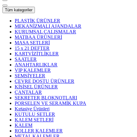
Tüm kategoriler
PLASTİK ÜRÜNLER
MEKANİZMALI AJANDALAR
KURUMSAL ÇALIŞMALAR
MATBAA ÜRÜNLERİ
MASA SETLERİ
15 x 21 DEFTER
KARTVİZİTLİKLER
SAATLER
ANAHTARLIKLAR
VIP KALEMLER
ŞEMSİYELER
ÇEVRE DOSTU ÜRÜNLER
KİŞİSEL ÜRÜNLER
ÇANTALAR
SEKRETER BLOKNOTLARI
PORSELEN VE SERAMİK KUPA
Kırtasiye Ürünleri
KUTULU SETLER
KALEM SETLERİ
KALEM
ROLLER KALEMLER
METAL KALEMLER