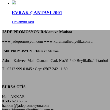
EVRAK ÇANTASI 2001
Devamını oku
JADE PROMOSYON Reklam ve Matbaa
www.jadepromosyon.com www.kurumsalhediyelik.com.tr
JADE PROMOSYON Reklam ve Matbaa
Adnan Kahveci Mah. Osmanlı Cad. No:51 / 40 Beylikdüzü Istanbul 
T : 0212 999 0 845 / Cep: 0507 242 11 60
BURSA OFİS
Halil AKKAR
0 505 623 63 57
h.akkar@jadepromosyon.com
bursa@kurumsalhediyelik.com.tr