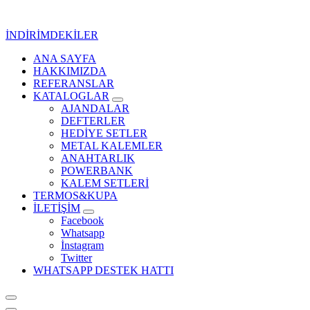
İçeriğe
geç
İNDİRİMDEKİLER
ANA SAYFA
Kurumsal Promosyon-Hediyelik
HAKKIMIZDA
REFERANSLAR
KATALOGLAR
AJANDALAR
DEFTERLER
HEDİYE SETLER
METAL KALEMLER
ANAHTARLIK
POWERBANK
KALEM SETLERİ
TERMOS&KUPA
İLETİŞİM
Facebook
Whatsapp
İnstagram
Twitter
WHATSAPP DESTEK HATTI
Kurumsal Promosyon-Hediyelik