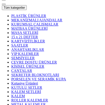
Tüm kategoriler
PLASTİK ÜRÜNLER
MEKANİZMALI AJANDALAR
KURUMSAL ÇALIŞMALAR
MATBAA ÜRÜNLERİ
MASA SETLERİ
15 x 21 DEFTER
KARTVİZİTLİKLER
SAATLER
ANAHTARLIKLAR
VIP KALEMLER
ŞEMSİYELER
ÇEVRE DOSTU ÜRÜNLER
KİŞİSEL ÜRÜNLER
ÇANTALAR
SEKRETER BLOKNOTLARI
PORSELEN VE SERAMİK KUPA
Kırtasiye Ürünleri
KUTULU SETLER
KALEM SETLERİ
KALEM
ROLLER KALEMLER
METAL KALEMLER