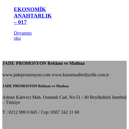
EKONOMİK
ANAHTARLIK
– 017
Devamını
oku
JADE PROMOSYON Reklam ve Matbaa
www.jadepromosyon.com www.kurumsalhediyelik.com.tr
JADE PROMOSYON Reklam ve Matbaa
Adnan Kahveci Mah. Osmanlı Cad. No:51 / 40 Beylikdüzü Istanbul
– Türkiye
T : 0212 999 0 845 / Cep: 0507 242 11 60