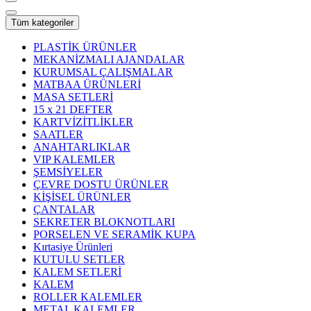
Tüm kategoriler
PLASTİK ÜRÜNLER
MEKANİZMALI AJANDALAR
KURUMSAL ÇALIŞMALAR
MATBAA ÜRÜNLERİ
MASA SETLERİ
15 x 21 DEFTER
KARTVİZİTLİKLER
SAATLER
ANAHTARLIKLAR
VIP KALEMLER
ŞEMSİYELER
ÇEVRE DOSTU ÜRÜNLER
KİŞİSEL ÜRÜNLER
ÇANTALAR
SEKRETER BLOKNOTLARI
PORSELEN VE SERAMİK KUPA
Kırtasiye Ürünleri
KUTULU SETLER
KALEM SETLERİ
KALEM
ROLLER KALEMLER
METAL KALEMLER