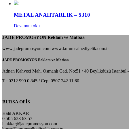
METAL ANAHTARLIK – 5310
Devamını oku
JADE PROMOSYON Reklam ve Matbaa
www.jadepromosyon.com www.kurumsalhediyelik.com.tr
JADE PROMOSYON Reklam ve Matbaa
Adnan Kahveci Mah. Osmanlı Cad. No:51 / 40 Beylikdüzü Istanbul 
T : 0212 999 0 845 / Cep: 0507 242 11 60
BURSA OFİS
Halil AKKAR
0 505 623 63 57
h.akkar@jadepromosyon.com
bursa@kurumsalhediyelik.com.tr