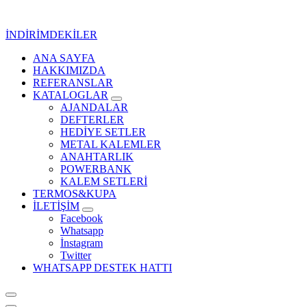
İçeriğe
geç
İNDİRİMDEKİLER
ANA SAYFA
Kurumsal Promosyon-Hediyelik
HAKKIMIZDA
REFERANSLAR
KATALOGLAR
AJANDALAR
DEFTERLER
HEDİYE SETLER
METAL KALEMLER
ANAHTARLIK
POWERBANK
KALEM SETLERİ
TERMOS&KUPA
İLETİŞİM
Facebook
Whatsapp
İnstagram
Twitter
WHATSAPP DESTEK HATTI
Kurumsal Promosyon-Hediyelik