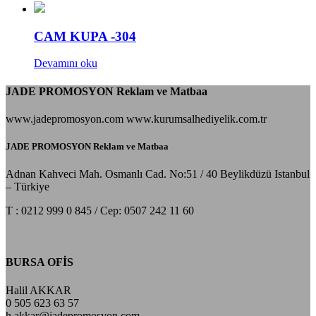
CAM KUPA -304
Devamını oku
JADE PROMOSYON Reklam ve Matbaa
www.jadepromosyon.com www.kurumsalhediyelik.com.tr
JADE PROMOSYON Reklam ve Matbaa
Adnan Kahveci Mah. Osmanlı Cad. No:51 / 40 Beylikdüzü Istanbul
– Türkiye
T : 0212 999 0 845 / Cep: 0507 242 11 60
BURSA OFİS
Halil AKKAR
0 505 623 63 57
h.akkar@jadepromosyon.com