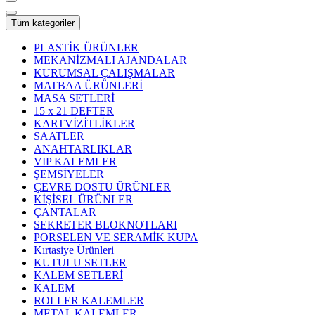
Tüm kategoriler
PLASTİK ÜRÜNLER
MEKANİZMALI AJANDALAR
KURUMSAL ÇALIŞMALAR
MATBAA ÜRÜNLERİ
MASA SETLERİ
15 x 21 DEFTER
KARTVİZİTLİKLER
SAATLER
ANAHTARLIKLAR
VIP KALEMLER
ŞEMSİYELER
ÇEVRE DOSTU ÜRÜNLER
KİŞİSEL ÜRÜNLER
ÇANTALAR
SEKRETER BLOKNOTLARI
PORSELEN VE SERAMİK KUPA
Kırtasiye Ürünleri
KUTULU SETLER
KALEM SETLERİ
KALEM
ROLLER KALEMLER
METAL KALEMLER