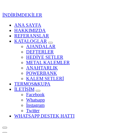
İçeriğe
geç
İNDİRİMDEKİLER
ANA SAYFA
Kurumsal Promosyon-Hediyelik
HAKKIMIZDA
REFERANSLAR
KATALOGLAR
AJANDALAR
DEFTERLER
HEDİYE SETLER
METAL KALEMLER
ANAHTARLIK
POWERBANK
KALEM SETLERİ
TERMOS&KUPA
İLETİŞİM
Facebook
Whatsapp
İnstagram
Twitter
WHATSAPP DESTEK HATTI
Kurumsal Promosyon-Hediyelik