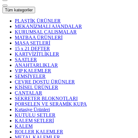
Tüm kategoriler
PLASTİK ÜRÜNLER
MEKANİZMALI AJANDALAR
KURUMSAL ÇALIŞMALAR
MATBAA ÜRÜNLERİ
MASA SETLERİ
15 x 21 DEFTER
KARTVİZİTLİKLER
SAATLER
ANAHTARLIKLAR
VIP KALEMLER
ŞEMSİYELER
ÇEVRE DOSTU ÜRÜNLER
KİŞİSEL ÜRÜNLER
ÇANTALAR
SEKRETER BLOKNOTLARI
PORSELEN VE SERAMİK KUPA
Kırtasiye Ürünleri
KUTULU SETLER
KALEM SETLERİ
KALEM
ROLLER KALEMLER
METAL KALEMLER