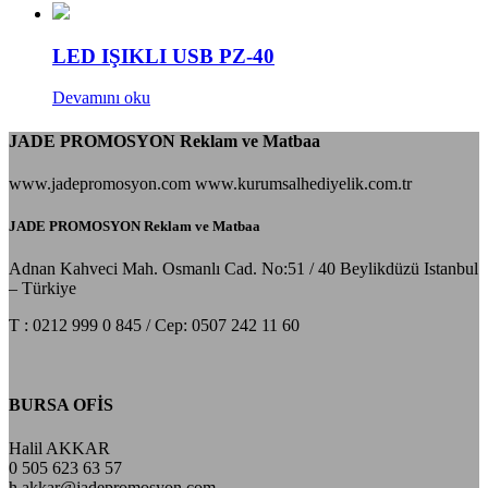
LED IŞIKLI USB PZ-40
Devamını oku
JADE PROMOSYON Reklam ve Matbaa
www.jadepromosyon.com www.kurumsalhediyelik.com.tr
JADE PROMOSYON Reklam ve Matbaa
Adnan Kahveci Mah. Osmanlı Cad. No:51 / 40 Beylikdüzü Istanbul
– Türkiye
T : 0212 999 0 845 / Cep: 0507 242 11 60
BURSA OFİS
Halil AKKAR
0 505 623 63 57
h.akkar@jadepromosyon.com