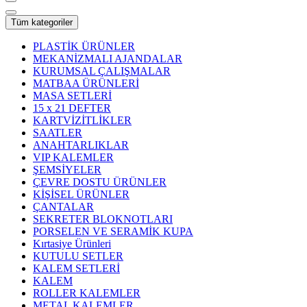
Tüm kategoriler
PLASTİK ÜRÜNLER
MEKANİZMALI AJANDALAR
KURUMSAL ÇALIŞMALAR
MATBAA ÜRÜNLERİ
MASA SETLERİ
15 x 21 DEFTER
KARTVİZİTLİKLER
SAATLER
ANAHTARLIKLAR
VIP KALEMLER
ŞEMSİYELER
ÇEVRE DOSTU ÜRÜNLER
KİŞİSEL ÜRÜNLER
ÇANTALAR
SEKRETER BLOKNOTLARI
PORSELEN VE SERAMİK KUPA
Kırtasiye Ürünleri
KUTULU SETLER
KALEM SETLERİ
KALEM
ROLLER KALEMLER
METAL KALEMLER