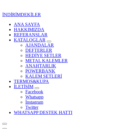
İçeriğe
geç
İNDİRİMDEKİLER
ANA SAYFA
Kurumsal Promosyon-Hediyelik
HAKKIMIZDA
REFERANSLAR
KATALOGLAR
AJANDALAR
DEFTERLER
HEDİYE SETLER
METAL KALEMLER
ANAHTARLIK
POWERBANK
KALEM SETLERİ
TERMOS&KUPA
İLETİŞİM
Facebook
Whatsapp
İnstagram
Twitter
WHATSAPP DESTEK HATTI
Kurumsal Promosyon-Hediyelik