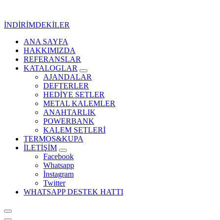
İçeriğe
geç
İNDİRİMDEKİLER
ANA SAYFA
Kurumsal Promosyon-Hediyelik
HAKKIMIZDA
REFERANSLAR
KATALOGLAR
AJANDALAR
DEFTERLER
HEDİYE SETLER
METAL KALEMLER
ANAHTARLIK
POWERBANK
KALEM SETLERİ
TERMOS&KUPA
İLETİŞİM
Facebook
Whatsapp
İnstagram
Twitter
WHATSAPP DESTEK HATTI
Kurumsal Promosyon-Hediyelik