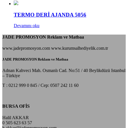
TERMO DERİ AJANDA 5056
Devamını oku
JADE PROMOSYON Reklam ve Matbaa
www.jadepromosyon.com www.kurumsalhediyelik.com.tr
JADE PROMOSYON Reklam ve Matbaa
Adnan Kahveci Mah. Osmanlı Cad. No:51 / 40 Beylikdüzü Istanbul
– Türkiye
T : 0212 999 0 845 / Cep: 0507 242 11 60
BURSA OFİS
Halil AKKAR
0 505 623 63 57
h.akkar@jadepromosyon.com