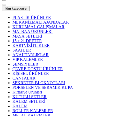
Tüm kategoriler
PLASTİK ÜRÜNLER
MEKANİZMALI AJANDALAR
KURUMSAL ÇALIŞMALAR
MATBAA ÜRÜNLERİ
MASA SETLERİ
15 x 21 DEFTER
KARTVİZİTLİKLER
SAATLER
ANAHTARLIKLAR
VIP KALEMLER
ŞEMSİYELER
ÇEVRE DOSTU ÜRÜNLER
KİŞİSEL ÜRÜNLER
ÇANTALAR
SEKRETER BLOKNOTLARI
PORSELEN VE SERAMİK KUPA
Kırtasiye Ürünleri
KUTULU SETLER
KALEM SETLERİ
KALEM
ROLLER KALEMLER
METAL KALEMLER