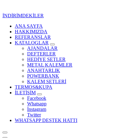
İçeriğe
geç
İNDİRİMDEKİLER
ANA SAYFA
Kurumsal Promosyon-Hediyelik
HAKKIMIZDA
REFERANSLAR
KATALOGLAR
AJANDALAR
DEFTERLER
HEDİYE SETLER
METAL KALEMLER
ANAHTARLIK
POWERBANK
KALEM SETLERİ
TERMOS&KUPA
İLETİŞİM
Facebook
Whatsapp
İnstagram
Twitter
WHATSAPP DESTEK HATTI
Kurumsal Promosyon-Hediyelik