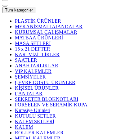
Tüm kategoriler
PLASTİK ÜRÜNLER
MEKANİZMALI AJANDALAR
KURUMSAL ÇALIŞMALAR
MATBAA ÜRÜNLERİ
MASA SETLERİ
15 x 21 DEFTER
KARTVİZİTLİKLER
SAATLER
ANAHTARLIKLAR
VIP KALEMLER
ŞEMSİYELER
ÇEVRE DOSTU ÜRÜNLER
KİŞİSEL ÜRÜNLER
ÇANTALAR
SEKRETER BLOKNOTLARI
PORSELEN VE SERAMİK KUPA
Kırtasiye Ürünleri
KUTULU SETLER
KALEM SETLERİ
KALEM
ROLLER KALEMLER
METAL KALEMLER