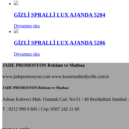
GİZLİ SPRALLİ LUX AJANDA 5204
Devamını oku
GİZLİ SPRALLİ LUX AJANDA 5206
Devamını oku
JADE PROMOSYON Reklam ve Matbaa
www.jadepromosyon.com www.kurumsalhediyelik.com.tr
JADE PROMOSYON Reklam ve Matbaa
Adnan Kahveci Mah. Osmanlı Cad. No:51 / 40 Beylikdüzü Istanbul 
T : 0212 999 0 845 / Cep: 0507 242 11 60