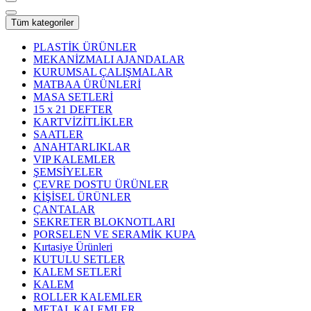
Tüm kategoriler
PLASTİK ÜRÜNLER
MEKANİZMALI AJANDALAR
KURUMSAL ÇALIŞMALAR
MATBAA ÜRÜNLERİ
MASA SETLERİ
15 x 21 DEFTER
KARTVİZİTLİKLER
SAATLER
ANAHTARLIKLAR
VIP KALEMLER
ŞEMSİYELER
ÇEVRE DOSTU ÜRÜNLER
KİŞİSEL ÜRÜNLER
ÇANTALAR
SEKRETER BLOKNOTLARI
PORSELEN VE SERAMİK KUPA
Kırtasiye Ürünleri
KUTULU SETLER
KALEM SETLERİ
KALEM
ROLLER KALEMLER
METAL KALEMLER