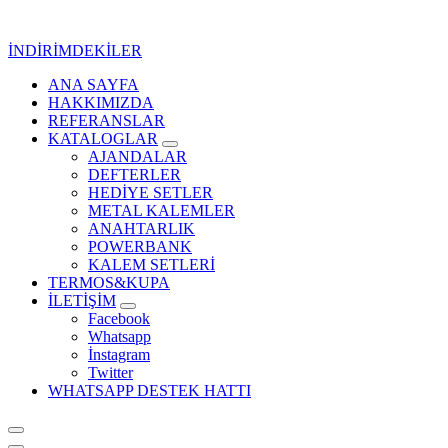
İçeriğe
geç
İNDİRİMDEKİLER
ANA SAYFA
Kurumsal Promosyon-Hediyelik
HAKKIMIZDA
REFERANSLAR
KATALOGLAR
AJANDALAR
DEFTERLER
HEDİYE SETLER
METAL KALEMLER
ANAHTARLIK
POWERBANK
KALEM SETLERİ
TERMOS&KUPA
İLETİŞİM
Facebook
Whatsapp
İnstagram
Twitter
WHATSAPP DESTEK HATTI
Kurumsal Promosyon-Hediyelik