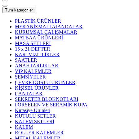
Tüm kategoriler
PLASTİK ÜRÜNLER
MEKANİZMALI AJANDALAR
KURUMSAL ÇALIŞMALAR
MATBAA ÜRÜNLERİ
MASA SETLERİ
15 x 21 DEFTER
KARTVİZİTLİKLER
SAATLER
ANAHTARLIKLAR
VIP KALEMLER
ŞEMSİYELER
ÇEVRE DOSTU ÜRÜNLER
KİŞİSEL ÜRÜNLER
ÇANTALAR
SEKRETER BLOKNOTLARI
PORSELEN VE SERAMİK KUPA
Kırtasiye Ürünleri
KUTULU SETLER
KALEM SETLERİ
KALEM
ROLLER KALEMLER
METAL KALEMLER