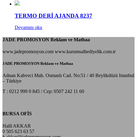
TERMO DERİ AJANDA 8237
Devamını oku
JADE PROMOSYON Reklam ve Matbaa
www.jadepromosyon.com www.kurumsalhediyelik.com.tr
JADE PROMOSYON Reklam ve Matbaa
Adnan Kahveci Mah. Osmanlı Cad. No:51 / 40 Beylikdüzü Istanbul
– Türkiye
T : 0212 999 0 845 / Cep: 0507 242 11 60
BURSA OFİS
Halil AKKAR
0 505 623 63 57
h.akkar@jadepromosyon.com