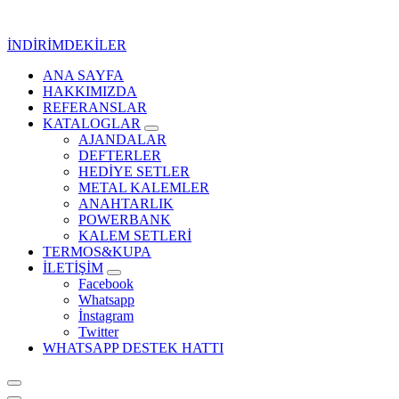
İçeriğe
geç
İNDİRİMDEKİLER
ANA SAYFA
Kurumsal Promosyon-Hediyelik
HAKKIMIZDA
REFERANSLAR
KATALOGLAR
AJANDALAR
DEFTERLER
HEDİYE SETLER
METAL KALEMLER
ANAHTARLIK
POWERBANK
KALEM SETLERİ
TERMOS&KUPA
İLETİŞİM
Facebook
Whatsapp
İnstagram
Twitter
WHATSAPP DESTEK HATTI
Kurumsal Promosyon-Hediyelik