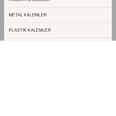
METAL KALEMLER
Telif hakkı © 2026 | Geliştirici JADE REKLAM
PLASTİK KALEMLER
FONKSİYONEL KALEMLER
AJANDALAR
TERMOSLAR
ÖZEL TASARIMLAR
DEFTERLER