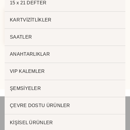
15 x 21 DEFTER
KARTVİZİTLİKLER
ÇANTALI AJANDA
9873
SAATLER
ANAHTARLIKLAR
VIP KALEMLER
ŞEMSİYELER
ÇEVRE DOSTU ÜRÜNLER
JADE PROMOSYON Reklam ve Matbaa
KİŞİSEL ÜRÜNLER