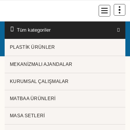
İçeriğe
geç
Kurumsal Promosyon-Hediyelik
Tüm kategoriler
PLASTİK ÜRÜNLER
MEKANİZMALI AJANDALAR
KURUMSAL ÇALIŞMALAR
2021 CEP AJANDASI
MATBAA ÜRÜNLERİ
Tek bir sonuç gösteriliyor
MASA SETLERİ