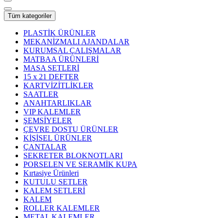
Tüm kategoriler
PLASTİK ÜRÜNLER
MEKANİZMALI AJANDALAR
KURUMSAL ÇALIŞMALAR
MATBAA ÜRÜNLERİ
MASA SETLERİ
15 x 21 DEFTER
KARTVİZİTLİKLER
SAATLER
ANAHTARLIKLAR
VIP KALEMLER
ŞEMSİYELER
ÇEVRE DOSTU ÜRÜNLER
KİŞİSEL ÜRÜNLER
ÇANTALAR
SEKRETER BLOKNOTLARI
PORSELEN VE SERAMİK KUPA
Kırtasiye Ürünleri
KUTULU SETLER
KALEM SETLERİ
KALEM
ROLLER KALEMLER
METAL KALEMLER