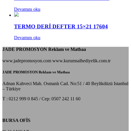
Devamını oku
TERMO DERİ DEFTER 15×21 17604
Devamını oku
JADE PROMOSYON Reklam ve Matbaa
www.jadepromosyon.com www.kurumsalhediyelik.com.tr
JADE PROMOSYON Reklam ve Matbaa
Adnan Kahveci Mah. Osmanlı Cad. No:51 / 40 Beylikdüzü Istanbul
– Türkiye
T : 0212 999 0 845 / Cep: 0507 242 11 60
BURSA OFİS