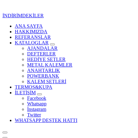
İçeriğe
geç
İNDİRİMDEKİLER
ANA SAYFA
Kurumsal Promosyon-Hediyelik
HAKKIMIZDA
REFERANSLAR
KATALOGLAR
AJANDALAR
DEFTERLER
HEDİYE SETLER
METAL KALEMLER
ANAHTARLIK
POWERBANK
KALEM SETLERİ
TERMOS&KUPA
İLETİŞİM
Facebook
Whatsapp
İnstagram
Twitter
WHATSAPP DESTEK HATTI
Kurumsal Promosyon-Hediyelik