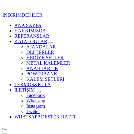
İçeriğe
geç
İNDİRİMDEKİLER
ANA SAYFA
Kurumsal Promosyon-Hediyelik
HAKKIMIZDA
REFERANSLAR
KATALOGLAR
AJANDALAR
DEFTERLER
HEDİYE SETLER
METAL KALEMLER
ANAHTARLIK
POWERBANK
KALEM SETLERİ
TERMOS&KUPA
İLETİŞİM
Facebook
Whatsapp
İnstagram
Twitter
WHATSAPP DESTEK HATTI
Kurumsal Promosyon-Hediyelik