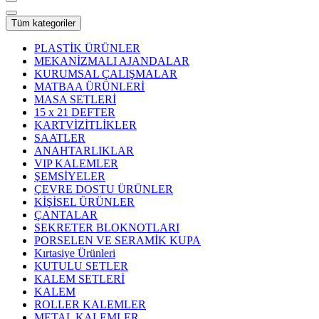
Tüm kategoriler
PLASTİK ÜRÜNLER
MEKANİZMALI AJANDALAR
KURUMSAL ÇALIŞMALAR
MATBAA ÜRÜNLERİ
MASA SETLERİ
15 x 21 DEFTER
KARTVİZİTLİKLER
SAATLER
ANAHTARLIKLAR
VIP KALEMLER
ŞEMSİYELER
ÇEVRE DOSTU ÜRÜNLER
KİŞİSEL ÜRÜNLER
ÇANTALAR
SEKRETER BLOKNOTLARI
PORSELEN VE SERAMİK KUPA
Kırtasiye Ürünleri
KUTULU SETLER
KALEM SETLERİ
KALEM
ROLLER KALEMLER
METAL KALEMLER